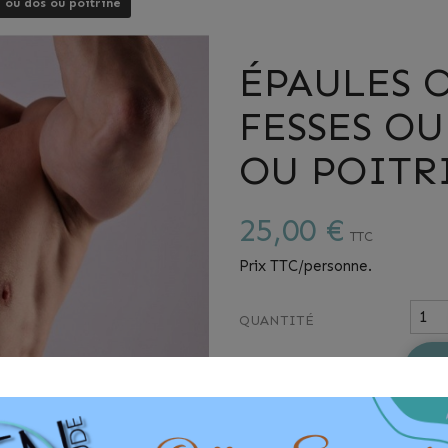
e ou dos ou poitrine
ÉPAULES 
FESSES O
OU POITR
25,00 €
TTC
Prix TTC/personne.
QUANTITÉ

DÉTAILS