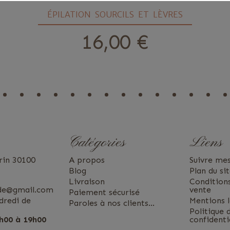
ÉPILATION SOURCILS ET LÈVRES
16,00 €
prix
Catégories
Liens
rin 30100
A propos
Suivre m
Blog
Plan du si
Livraison
Condition
ude@gmail.com
vente
Paiement sécurisé
dredi de
Mentions l
Paroles à nos clients...
Politique 
h00 à 19h00
confidenti