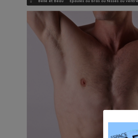
Belle et Beau
Épaules ou bras ou fesses ou ventr