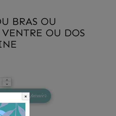
OU BRAS OU
U VENTRE OU DOS
INE
Ajouter au panier
×