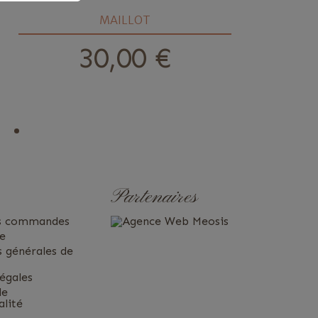
MAILLOT
30,00 €
prix
Partenaires
es commandes
te
s générales de
égales
de
alité