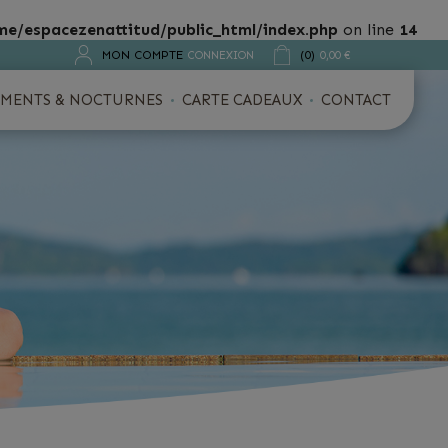
me/espacezenattitud/public_html/index.php
on line
14
MON COMPTE
(0)
CONNEXION
0,00 €
MENTS & NOCTURNES
CARTE CADEAUX
CONTACT