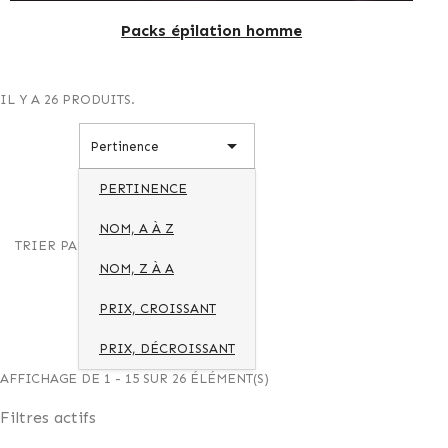
Packs épilation homme
IL Y A 26 PRODUITS.

Pertinence
PERTINENCE
NOM, A À Z
TRIER PAR :
NOM, Z À A
PRIX, CROISSANT
PRIX, DÉCROISSANT
AFFICHAGE DE 1 - 15 SUR 26 ÉLÉMENT(S)
Filtres actifs