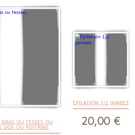
ÉPILATION 1/2 JAMBES
20,00 €
prix
 BRAS OU FESSES OU
 DOS OU POITRINE