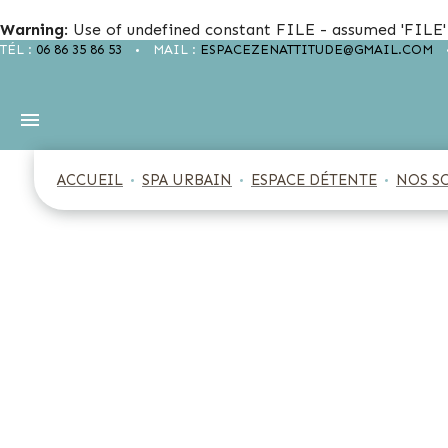
Warning
: Use of undefined constant FILE - assumed 'FILE' 
TÉL :
06 86 35 86 53
MAIL :
ESPACEZENATTITUDE@GMAIL.COM
ACCUEIL
SPA URBAIN
ESPACE DÉTENTE
NOS S