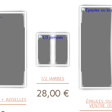
1/2 JAMBES
28,00 €
prix
 + AISSELLES
ÉPAULES OU
VENTRE OU