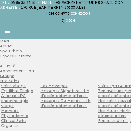
TÉL :
06 86 35 86 53
MAIL :
ESPACEZENATTITUDE@GMAIL.COM
Warning
: Use of undefined constant FILE - assumed 'FILE' (this
ADRESSE :
170 RUE JEAN PERRIN 30100 ALES
will throw an Error in a future version of PHP) in
MON COMPTE
CONNEXION
/home/espacezenattitud/public_html/index.php
on line
14
(0)
0,00 €
Menu
Accueil
Spa Urbain
Espace Détente
A l'unité
Abonnement Spa
Groupe
Nos Soins
Soins Visage
Les Massages
Soins Spa Gour
Equilibre Thalgo
Massages Signature +1 h
Zen avec une pe
Alliance LPG
d'accès détente offerte.
d'accès détente 
endermologie
Massages Du Monde + 1h
Nos soins sous a
visage
d'accès détente offerte
d'accès détente 
Méthode
Nos rituels Marin
Physiodermie
détente offert
Clinical Swiss
Formules demi-j
Organics