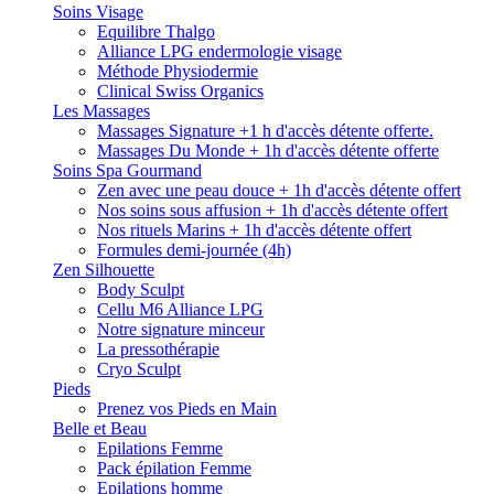
Soins Visage
Equilibre Thalgo
Alliance LPG endermologie visage
Méthode Physiodermie
Clinical Swiss Organics
Les Massages
Massages Signature +1 h d'accès détente offerte.
Massages Du Monde + 1h d'accès détente offerte
Soins Spa Gourmand
Zen avec une peau douce + 1h d'accès détente offert
Nos soins sous affusion + 1h d'accès détente offert
Nos rituels Marins + 1h d'accès détente offert
Formules demi-journée (4h)
Zen Silhouette
Body Sculpt
Cellu M6 Alliance LPG
Notre signature minceur
La pressothérapie
Cryo Sculpt
Pieds
Prenez vos Pieds en Main
Belle et Beau
Epilations Femme
Pack épilation Femme
Epilations homme