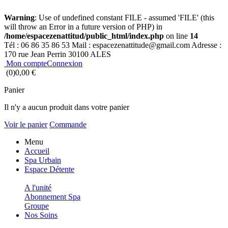
Warning
: Use of undefined constant FILE - assumed 'FILE' (this
will throw an Error in a future version of PHP) in
/home/espacezenattitud/public_html/index.php
on line
14
Tél :
06 86 35 86 53
Mail :
espacezenattitude@gmail.com
Adresse :
170 rue Jean Perrin 30100 ALES
Mon compte
Connexion
(0)
0,00 €
Panier
Il n'y a aucun produit dans votre panier
Voir le panier
Commande
Menu
Accueil
Spa Urbain
Espace Détente
A l'unité
Abonnement Spa
Groupe
Nos Soins