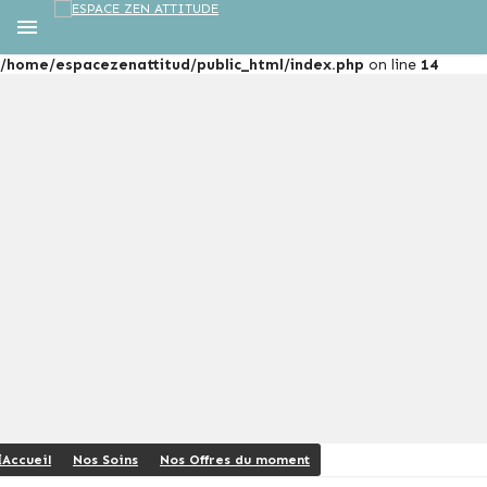
Warning
: Use of undefined constant FILE - assumed 'FILE' (this
will throw an Error in a future version of PHP) in
/home/espacezenattitud/public_html/index.php
on line
14
Accueil
Nos Soins
Nos Offres du moment