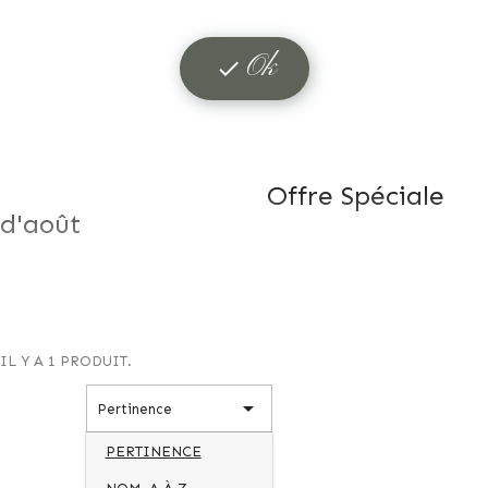
Ok

Offre Spéciale
d'août
!
IL Y A 1 PRODUIT.

Pertinence
PERTINENCE