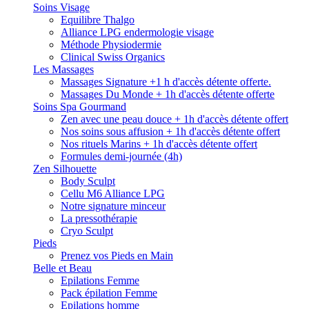
Soins Visage
Equilibre Thalgo
Alliance LPG endermologie visage
Méthode Physiodermie
Clinical Swiss Organics
Les Massages
Massages Signature +1 h d'accès détente offerte.
Massages Du Monde + 1h d'accès détente offerte
Soins Spa Gourmand
Zen avec une peau douce + 1h d'accès détente offert
Nos soins sous affusion + 1h d'accès détente offert
Nos rituels Marins + 1h d'accès détente offert
Formules demi-journée (4h)
Zen Silhouette
Body Sculpt
Cellu M6 Alliance LPG
Notre signature minceur
La pressothérapie
Cryo Sculpt
Pieds
Prenez vos Pieds en Main
Belle et Beau
Epilations Femme
Pack épilation Femme
Epilations homme