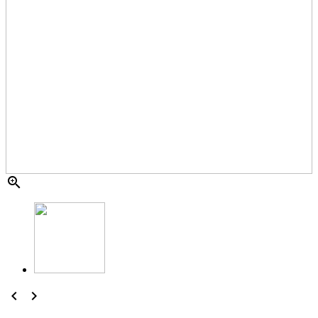


