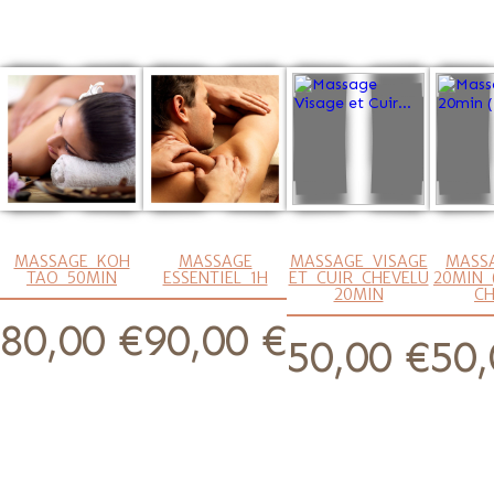
MASSAGE KOH
MASSAGE
MASSAGE VISAGE
MASS
TAO 50MIN
ESSENTIEL 1H
ET CUIR CHEVELU
20MIN 
20MIN
CH
prix
80,00 €
prix
90,00 €
prix
50,00 €
prix
50,