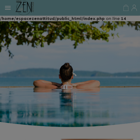
Warning
: Use of undefined constant FILE - assumed 'FILE' (this
will throw an Error in a future version of PHP) in
/home/espacezenattitud/public_html/index.php
on line
14