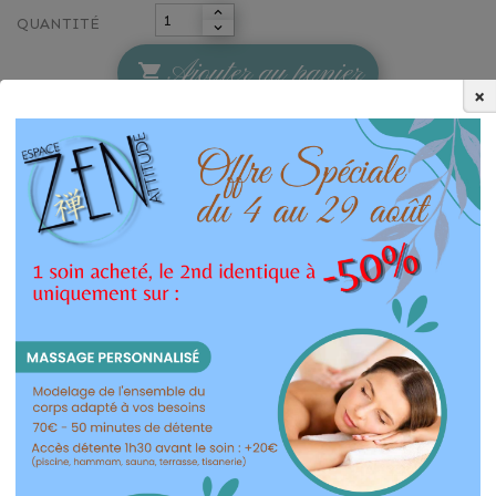
QUANTITÉ
Ajouter au panier

×
DÉTAILS
973 Produits
10 autres produits dans la même
catégorie :