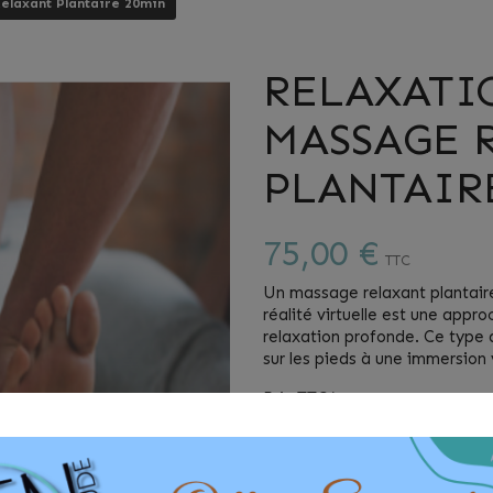
elaxant Plantaire 20min
RELAXATI
MASSAGE 
PLANTAIR
75,00 €
TTC
Un massage relaxant plantai
réalité virtuelle est une appr
relaxation profonde. Ce type d
sur les pieds à une immersion v
Prix TTC/personne.
QUANTITÉ