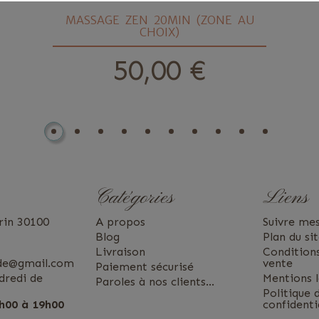
MASSAGE ZEN 20MIN (ZONE AU
CHOIX)
50,00 €
prix
Catégories
Liens
rin 30100
A propos
Suivre m
Blog
Plan du si
Livraison
Condition
ude@gmail.com
vente
Paiement sécurisé
dredi de
Mentions l
Paroles à nos clients...
Politique 
h00 à 19h00
confidenti