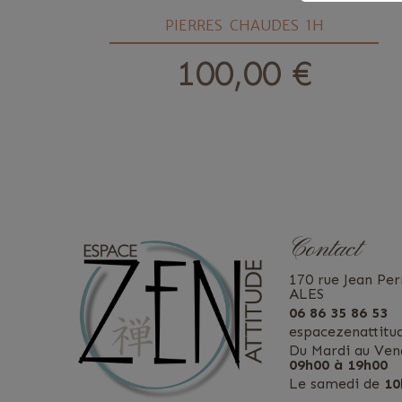
ELU
PIERRES CHAUDES 1H
100,00 €
prix
Contact
170 rue Jean Per
ALES
06 86 35 86 53
espacezenattit
Du Mardi au Ven
09h00 à 19h00
Le samedi de
10