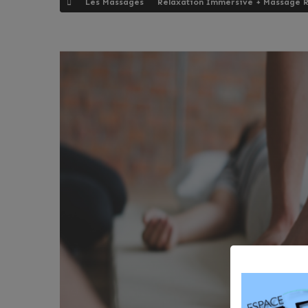
Les Massages
Relaxation Immersive + Massage R