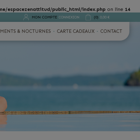
me/espacezenattitud/public_html/index.php
on line
14
MON COMPTE
(0)
CONNEXION
0,00 €
MENTS & NOCTURNES
CARTE CADEAUX
CONTACT