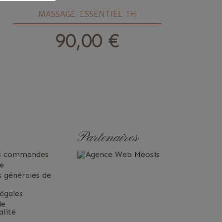
MASSAGE ESSENTIEL 1H
M
90,00 €
prix
Partenaires
es commandes
te
s générales de
égales
de
alité