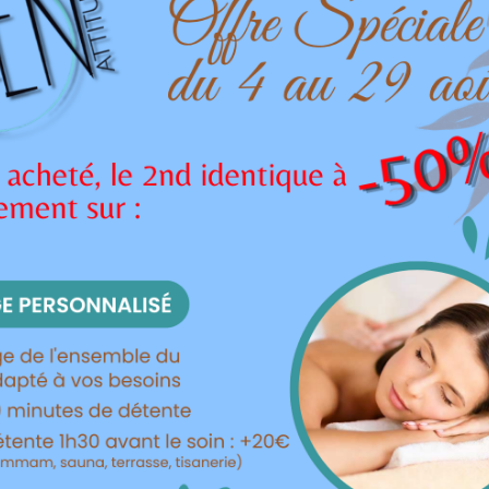

DÉTAILS
999 Produits
oduits dans la mêm